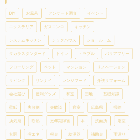
DIY
お風呂
アンケート調査
イベント
エクステリア
ガスコンロ
キッチン
システムキッチン
シックハウス
ショールーム
タカラスタンダード
トイレ
トラブル
バリアフリー
フローリング
ペット
マンション
リノベーション
リビング
リンナイ
レンジフード
介護リフォーム
会社選び
便利グッズ
和室
団地
基礎知識
壁紙
失敗例
失敗談
寝室
広島県
掃除
換気扇
断熱
更年期障害
本
洗面所
浴室
玄関
省エネ
税金
給湯器
補助金
雨漏り